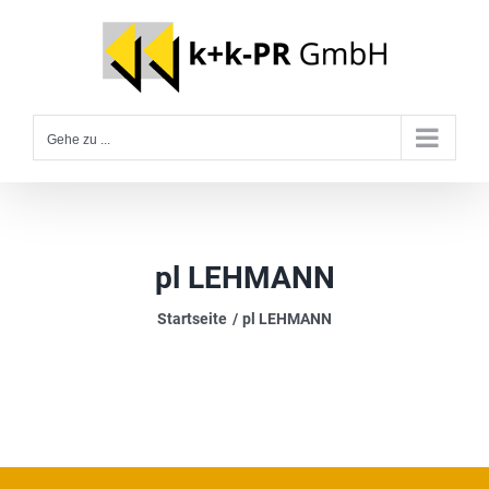
Zum
Inhalt
springen
Gehe zu ...
pl LEHMANN
Startseite
pl LEHMANN